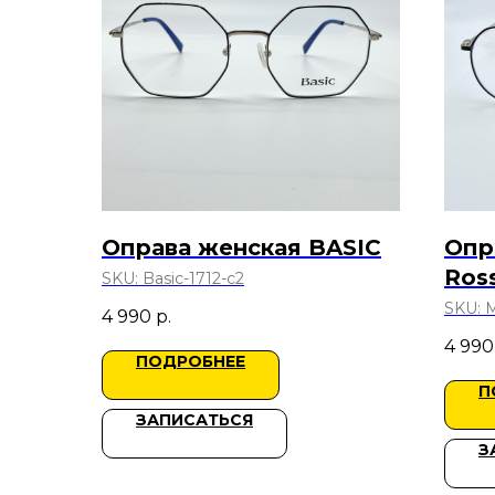
Оправа женская BASIC
Опр
Ross
SKU:
Basic-1712-c2
SKU:
M
4 990
р.
4 990
ПОДРОБНЕЕ
П
ЗАПИСАТЬСЯ
З