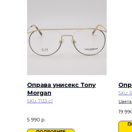
Оправа унисекс Tony
Опра
Morgan
SKU:
R
SKU:
7133-с1
Цвета:
золот
19 99
5 990
р.
П
ПОДРОБНЕЕ