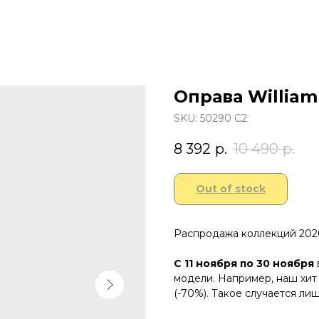
Оправа William
SKU:
50290 C2
8 392
р.
10 490
р.
Out of stock
Распродажа коллекций 202
С 11 ноября по 30 ноября
модели. Например, наш хит 
(-70%). Такое случается лиш