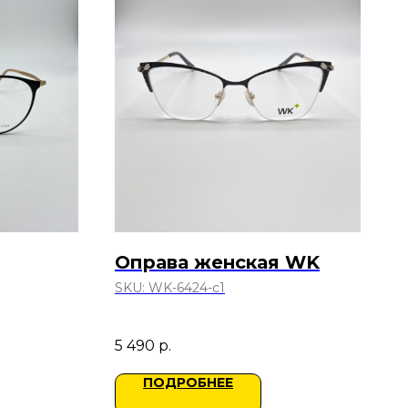
Оправа женская WK
SKU:
WK-6424-c1
5 490
р.
ПОДРОБНЕЕ