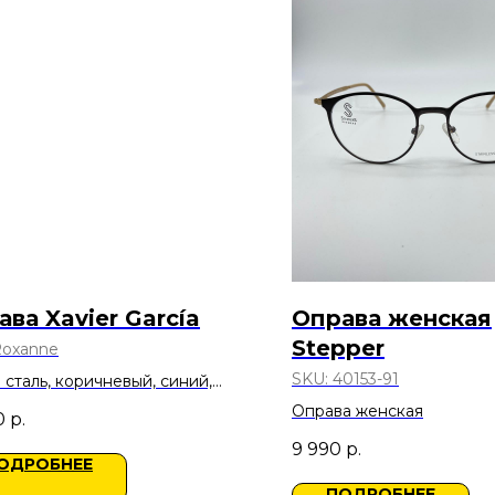
ва Xavier García
Оправа женская
Stepper
oxanne
SKU:
40153-91
 сталь, коричневый, синий,
о
Оправа женская
0
р.
9 990
р.
ОДРОБНЕЕ
ПОДРОБНЕЕ