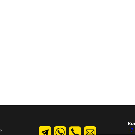
Ко
»
+7 