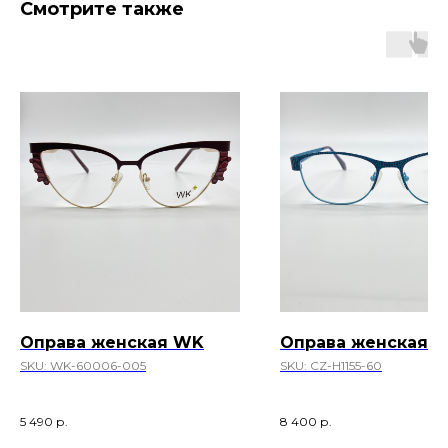
Смотрите также
Оправа женская WK
Оправа женская C
SKU:
WK-60006-005
SKU:
CZ-H1155-60
© "Лайкоптик"
ООО «Семейная медицинская оптика»
ИНН 7708402550
5 490
р.
8 400
р.
info@likeoptik.ru