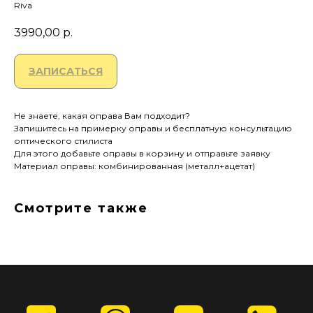
Riva
3990,00
р.
ЗАПИСАТЬСЯ
Не знаете, какая оправа Вам подходит?
Запишитесь на примерку оправы и бесплатную консультацию
оптического стилиста
Для этого добавьте оправы в корзину и отправьте заявку
Материал оправы: комбинированная (металл+ацетат)
© "Лайкоптик"
ООО «Семейная медицинская оптика»
Смотрите также
ИНН 7708402550
info@likeoptik.ru
Политика конфиденциальности
Контакты
+7 (495) 198-01-50
Москва, ул. Верхняя Красносельская, 34, этаж 1