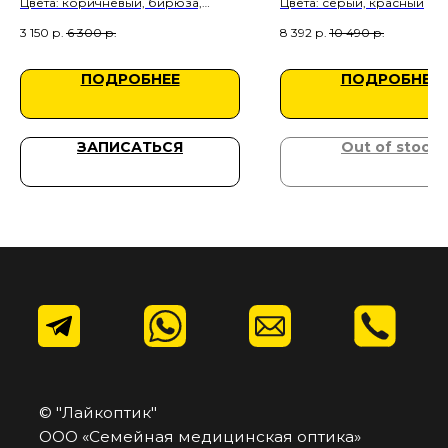
Цвета: коричневый, бирюза,
Цвета: серый, красный
Контакты
золото
+7 (495) 198-01-50
3 150
р.
6 300
р.
8 392
р.
10 490
р.
Москва, ул. Верхняя Красносельская, 34, этаж 1
ПОДРОБНЕЕ
ПОДРОБНЕЕ
ЗАПИСАТЬСЯ
Out of stock