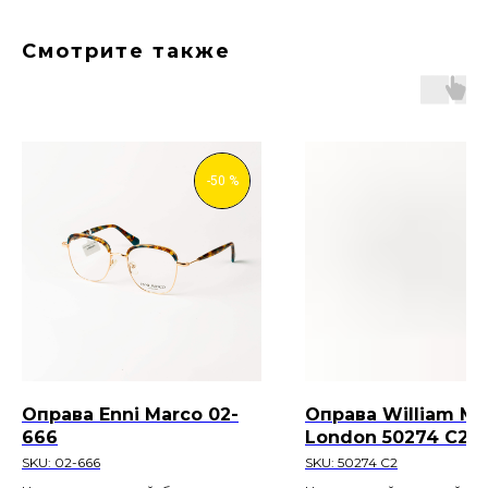
Смотрите также
-50 %
© "Лайкоптик"
ООО «Семейная медицинская оптика»
Оправа Enni Marco 02-
Оправа William Mor
ИНН 7708402550
666
London 50274 C2
info@likeoptik.ru
SKU:
02-666
SKU:
50274 C2
Политика конфиденциальности